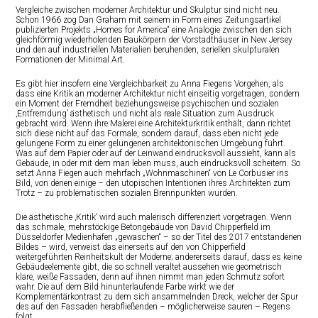
Vergleiche zwischen moderner Architektur und Skulptur sind nicht neu.
Schon 1966 zog Dan Graham mit seinem in Form eines Zeitungsartikel
publizierten Projekts „Homes for America“ eine Analogie zwischen den sich
gleichförmig wiederholenden Baukörpern der Vorstadthäuser in New Jersey
und den auf industriellen Materialien beruhenden, seriellen skulpturalen
Formationen der Minimal Art.
Es gibt hier insofern eine Vergleichbarkeit zu Anna Fiegens Vorgehen, als
dass eine Kritik an moderner Architektur nicht einseitig vorgetragen, sondern
ein Moment der Fremdheit beziehungsweise psychischen und sozialen
‚Entfremdung’ ästhetisch und nicht als reale Situation zum Ausdruck
gebracht wird. Wenn ihre Malerei eine Architekturkritik enthält, dann richtet
sich diese nicht auf das Formale, sondern darauf, dass eben nicht jede
gelungene Form zu einer gelungenen architektonischen Umgebung führt.
Was auf dem Papier oder auf der Leinwand eindrucksvoll aussieht, kann als
Gebäude, in oder mit dem man leben muss, auch eindrucksvoll scheitern. So
setzt Anna Fiegen auch mehrfach „Wohnmaschinen“ von Le Corbusier ins
Bild, von denen einige – den utopischen Intentionen ihres Architekten zum
Trotz – zu problematischen sozialen Brennpunkten wurden.
Die ästhetische ‚Kritik‘ wird auch malerisch differenziert vorgetragen. Wenn
das schmale, mehrstöckige Betongebäude von David Chipperfield im
Düsseldorfer Medienhafen „gewaschen“ – so der Titel des 2017 entstandenen
Bildes – wird, verweist das einerseits auf den von Chipperfield
weitergeführten Reinheitskult der Moderne; andererseits darauf, dass es keine
Gebäudeelemente gibt, die so schnell veraltet aussehen wie geometrisch
klare, weiße Fassaden, denn auf ihnen nimmt man jeden Schmutz sofort
wahr. Die auf dem Bild hinunterlaufende Farbe wirkt wie der
Komplementärkontrast zu dem sich ansammelnden Dreck, welcher der Spur
des auf den Fassaden herabfließenden – möglicherweise sauren – Regens
folgt.