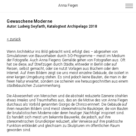
Anna Fiegen
Gewaschene Moderne
Autor: Ludwig Seyfarth,
Katalogtext Archipelago 2018
< zurück
Wenn Architektur ins Bild gebracht wird, erfolgt dies – abgesehen von
Simulationen von Bauvorhaben durch 3-D-Programme – meist im Medium
der Fotografie. Auch Anna Fiegens Gemälde gehen von Fotografien aus. Oft
hat sie diese, auf Streifzügen durch Städte, entweder in Berlin oder auf
Reisen, selbst gemacht, oder sie nutzt Vorlagen aus Büchern oder dem
Internet. Auf ihren Bildern zeigt sie uns meist einzelne Gebäude, die isoliert in
einer kargen Umgebung stehen. Es sind jedoch keine Bauten, die man in der
freien Natur erwartet, sondern sie scheinen wie herausgeschnitten aus einem
städtebaulichen Zusammenhang.
Die Abwesenheit von Menschen und die abstrakt reduzierte Szenerie strahlen
etwas Irreales und Traumhaftes aus, das an die Motive des von Anna Fiegen
durchaus als Vorbild genannten Giorgio de Chirico erinnert. Die Gebäude
auf
ihren neuesten Bildern sind meist stereometrische Baukörper, die von Bauten
der brutalistischen Moderne oder deren heutiger ‚Nachfolge‘ inspiriert sind.
Es handelt sich meist um bekannte Bauwerke, die jedoch, auf ihre
stereometrischen Grundkörper reduziert, aller Verweise auf ihre praktische
Funktion entkleidet und gleichsam zu Skulpturen im öffentlichen Raum
geworden sind.